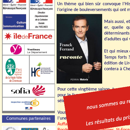
Un thème qui bien sûr convoque l’His
l’origine de bouleversements qui ont
Mais aussi, et
er, quelle q
déterminants 
d’adultes qui
Et qui mieux
Temps forts ?
édition de Li
contera à Che
Pour cette vingtième saison, à nouvea
pour le livre et la lecture
en désignan
sélectionnés à votre intention en part
Vous pourrez découvrir les titres séle
l’une de
nos bibliothèques partenair
Communes partenaires
Auffargis, Bonnelles, Boullay-les-Trou