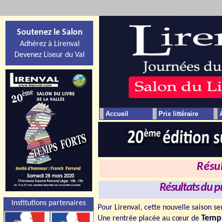
Soutenez le Salon
Adhérez à Lirenval
Devenez Liseur du Val
Accueil
Prix littéraire
Résul
Résultats du p
Institutions partenaires
Pour Lirenval, cette nouvelle
saison
ser
Temps
Une rentrée placée au cœur de