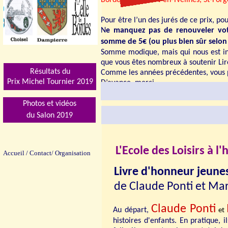
Bordes, Rochefort-en-Yvelines, St-For
Pour être l’un des jurés de ce prix, po
N
e manquez pas de renouveler vot
somme de 5€ (
ou plus bien sûr selon
Somme modique, mais qui nous est ind
que vous êtes nombreux à soutenir Lir
Résultats du
Comme les années précédentes, vous p
Prix Michel Tournier 201
9
D’avance, merci.
Photos et vidéos
du Salon 2019
L'Ecole des Loisirs à l
Accueil
/
Contact/
Organisation
Livre d'honneur jeune
de Claude Ponti et Ma
Claude Ponti
Au départ,
et
histoires d'enfants. En pratique, i