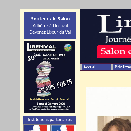
Soutenez le Salon
Adhérez à Lirenval
Devenez Liseur du Val
Accueil
Prix litté
Institutions partenaires