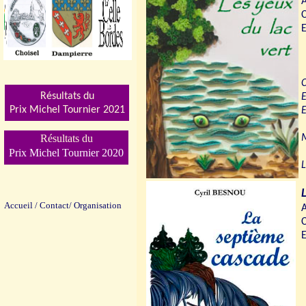
A
C
E
C
Résultats du
E
Prix Michel Tournier 202
1
E
Résultats du
M
Prix Michel Tournier 2020
L
Accueil
/
Contact/
Organisation
A
C
E