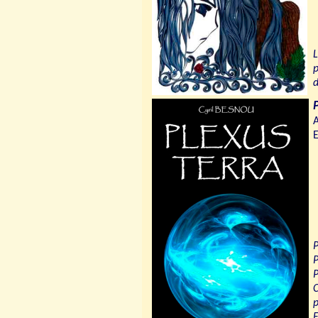
L
p
d
A
E
P
P
P
C
p
E