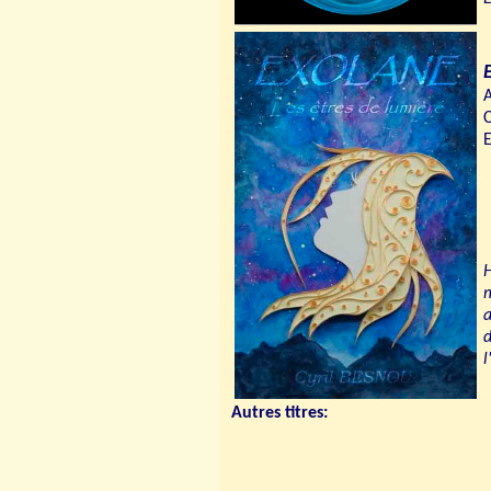
A
C
E
H
m
a
d
l
Autres titres: