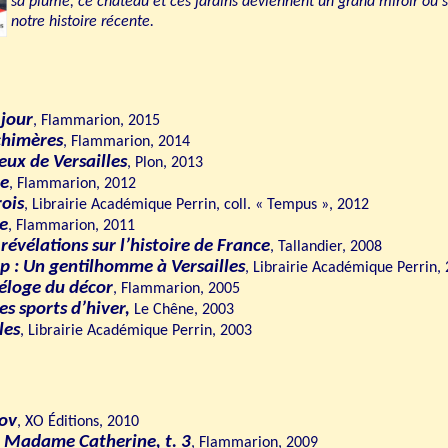
sa plume, ce château et ces jardins deviennent un grand miroir où s
notre histoire récente.
 jour
, Flammarion, 2015
 chimères
, Flammarion, 2014
eux de Versailles
, Plon, 2013
re
, Flammarion, 2012
rois
, Librairie Académique Perrin, coll. « Tempus », 2012
re
, Flammarion, 2011
, révélations sur l’histoire de France
, Tallandier, 2008
p : Un gentilhomme à Versailles
, Librairie Académique Perrin,
'éloge du décor
, Flammarion, 2005
s sports d’hiver,
Le Chêne, 2003
les
, Librairie Académique Perrin, 2003
ov
, XO Éditions, 2010
: Madame Catherine, t. 3
, Flammarion, 2009