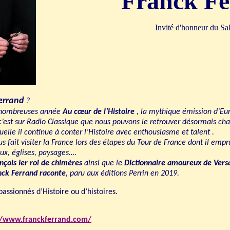
Franck F
Invité d'honneur du Sa
Ferrand
?
e nombreuses année
Au cœur de l’Histoire
, la mythique émission d’Eu
’est sur Radio Classique que nous pouvons le retrouver désormais cha
elle il continue à conter l’Histoire avec enthousiasme et talent .
ous fait visiter la France lors des étapes du Tour de France dont il emp
aux, églises, paysages….
nçois Ier roi de chimères
ainsi que le
Dictionnaire amoureux de Versa
nck Ferrand raconte
, paru aux éditions Perrin en 2019.
passionnés d’Histoire ou d’histoires.
//www.franckferrand.com/