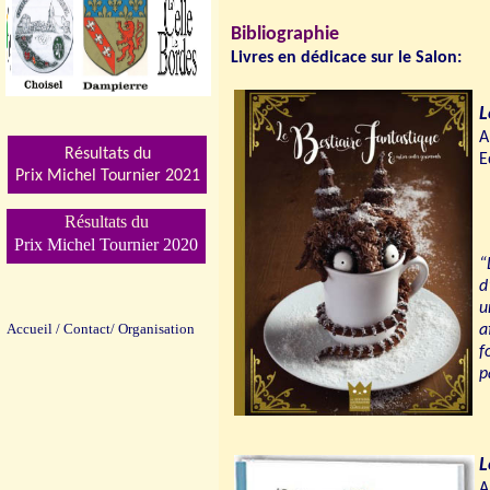
Bibliographie
Livres en dédicace sur le Salon:
L
A
Résultats du
E
Prix Michel Tournier 202
1
Résultats du
Prix Michel Tournier 2020
“
d
u
Accueil
/
Contact/
Organisation
a
f
p
L
A