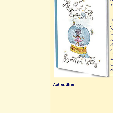
E
"
j
f
m
c
d
e
"
t
w
d
i
Autres titres: