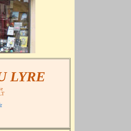
U LYRE
le
LT
r