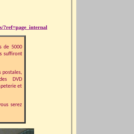
s/?ref=page_internal
us de 5000
 suffiront
 postales,
 des DVD
peterie et
vous serez