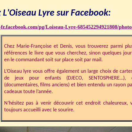
 L'Oiseau Lyre sur Facebook:
fr-fr.facebook.com/pg/Loiseau-Lyre-685452294921808/photo
Chez Marie-Françoise et Denis, vous trouverez parmi pl
références le livre que vous cherchez, sinon quelques jours
en le commandant soit sur place soit par mail.
L’Oiseau lyre vous offre également un large choix de cartes
de jeux pour enfants (DJECO, SENTOSPHERE…),
(documentaires, films anciens) et bien entendu un rayon pa
cadeaux toute l’année.
N’hésitez pas à venir découvrir cet endroit chaleureux, 
toujours accueilli avec le sourire.