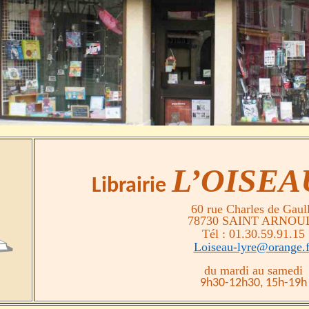
L’OISEA
Librairie
60 rue Charles de Gaul
78730 SAINT ARNOU
Tél : 01.30.59.91.15
Loiseau-lyre@orange.f
du mardi au samedi
9h30-12h30, 15h-19h