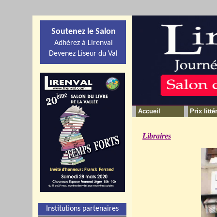
Soutenez le Salon
Adhérez à Lirenval
Devenez Liseur du Val
Accueil
Prix litté
Libraires
Institutions partenaires