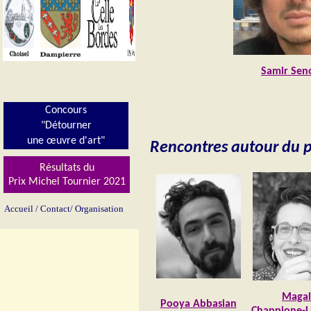
Samir Sen
Concours
"Détourner
une œuvre d'art"
Rencontres autour du p
Résultats du
Prix Michel Tournier 202
1
Accueil
/
Contact/
Organisation
Magal
Pooya Abbasian