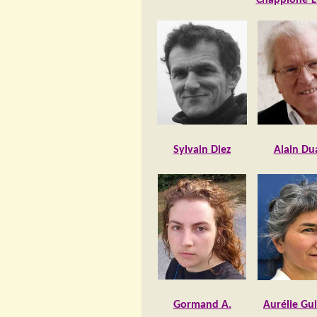
Chappione-L
Sylvain Diez
Alain Du
Gormand A.
Aurélie Gui