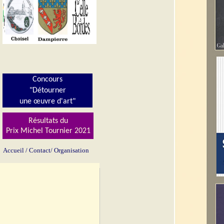
Concours
"Détourner
une œuvre d'art"
Résultats du
Prix Michel Tournier 202
1
Accueil
/
Contact/
Organisation