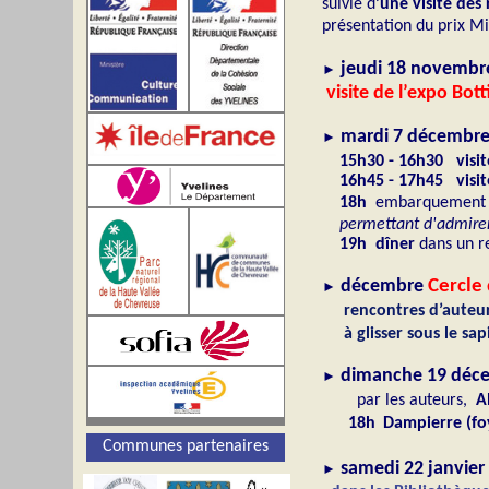
suivie d
’une visite des
présentation du prix Mi
jeudi 18 novembr
►
visite de l’expo Botti
mardi 7 décembr
►
15h30 - 16h30
visi
16h45 - 17h45
visi
18h
embarquement 
permettant d'admirer l
19h
dîner
dans un re
décembre
Cercle
►
rencontres d’auteu
à glisser sous le sa
dimanche 19 déc
►
par les auteurs,
A
18h
Dampierre (fo
Communes partenaires
samedi 22 janvier
►