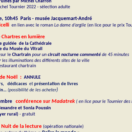
 ruines par Michel Charron
chel Tournier 2022 - sélection adulte
e, 10h45 Paris - musée Jacquemart-André
celli
en lien avec le roman
La dame d’argile
(en lice pour le prix To
e
Chartres en lumière
te guidée de la Cathédrale
te du Musée du Vitrail
sur le
Chartrain
pour un
circuit nocturne commenté
de 45 minutes
es illuminations des différents sites de la ville
staurant chartrain
 de Noël :
ANNULE
rs, dédicaces
et
présentation de livres
)
pin…
(possibilité de les acheter
embre
conférence sur
Madatrek
( en lice pour le Tournier des
lexandre et Sonia Poussin
yer rural)
- gratuit
Nuit de la lecture
(opération nationale)