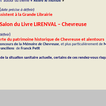
«
Relire le monde
»
es
autour du thème
(
date précise à définir
)
sistent à la Grande Librairie
Salon du Livre LIRENVAL – Chevreuse
)
définir
erte du patrimoine historique de Chevreuse et alentours
concours de la
Mémoire de Chevreuse
,
et plus particulièrement de
M
franciliens
de
Franck Petit
de la situation sanitaire actuelle, certains de ces rendez-vous risq