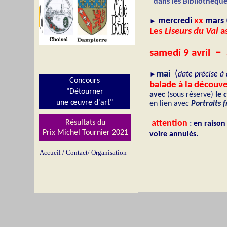
dans les Bibliothèqu
mercredi
xx
mars
►
Les
Liseurs du Val
as
– 
samedi 9 avril
mai
(
►
date précise à 
Concours
balade à la découv
"Détourner
avec
(sous réserve
)
le 
une œuvre d'art"
en lien avec
Portraits 
Résultats du
attention
:
en raison 
Prix Michel Tournier 202
1
voire annulés.
Accueil
/
Contact/
Organisation