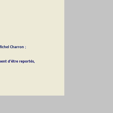
ichel Charron
;
uent d'être reportés,