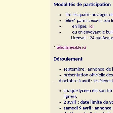
Modalités de participation
lire les quatre ouvrages de
élire* parmi ceux-ci son l
en ligne,
ici
ou en envoyant le bulle
Lirenval – 24 rue Beau
*
téléchargeable ici
Déroulement
septembre : annonce de la
présentation officielle de
d’octobre à avril : les élève
·
chaque lycéen élit son tit
lignes).
2 avril
: date limite du v
samedi 9 avril : annonce 