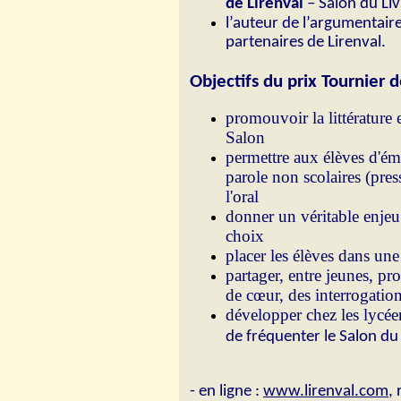
de Lirenval
– Salon du Liv
l’auteur de l’argumentaire
partenaires de Lirenval.
Objectifs du prix Tournier 
promouvoir la littérature 
Salon
permettre aux élèves d'ém
parole non scolaires (pres
l'oral
donner un véritable enjeu à 
choix
placer les élèves dans un
partager, entre jeunes, pr
de cœur, des interrogatio
développer chez les lycéens
de fréquenter le Salon du 
ATTENTION ! Da
- en ligne :
www.lirenval.com
, 