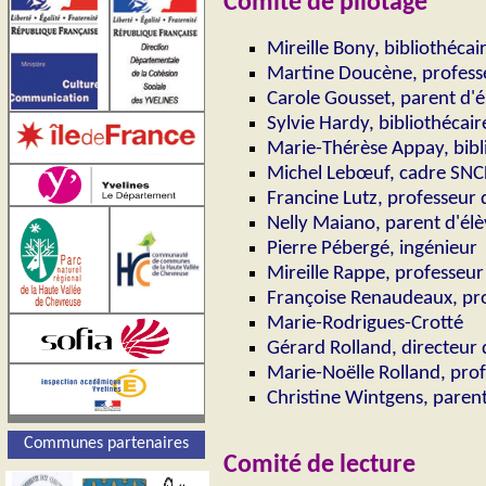
Comité de pilotage
Mireille Bony,
bibliothécai
Martine Doucène, professe
Carole Gousset, parent d'é
Sylvie Hardy, bibliothécair
Marie-Thérèse Appay,
bibl
Michel Lebœuf, cadre SNC
Francine Lutz, pro
fesseur 
Nelly Maiano, parent d'él
Pierre Pébergé, ingénieur
Mireille Rappe, professeur
Françoise Renaudeaux, pro
Marie-Rodrigues-
Crotté
Gérard Rolland, directeur 
Marie-Noëlle Rolland, pro
Christine Wintgens, parent
Communes partenaires
Comité de lecture