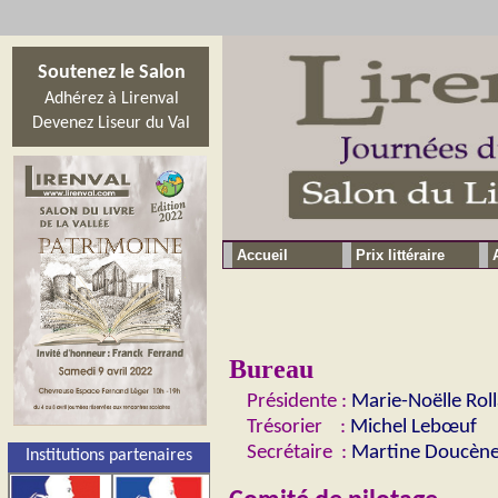
Soutenez le Salon
Adhérez à Lirenval
Devenez Liseur du Val
Accueil
Prix littéraire
Bureau
Présidente :
Marie-Noëlle Rol
Trésorier :
Michel Lebœuf
Secrétaire :
Martine Doucèn
Institutions partenaires