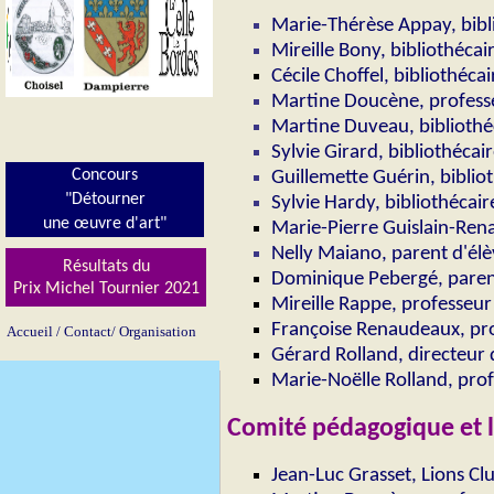
Marie-Thérèse Appay, bibli
Mireille Bony, bibliothéca
Cécile Choffel, bibliothécai
Martine Doucène, professe
Martine Duveau, bibliothé
Sylvie Girard, bibliothécair
Concours
Guillemette Guérin, biblio
"Détourner
Sylvie Hardy, bibliothécair
une œuvre d'art"
Marie-Pierre Guislain-Rena
Nelly Maiano, parent d'él
Résultats du
Dominique Pebergé, paren
Prix Michel Tournier 202
1
Mireille Rappe, professeur
Françoise Renaudeaux, pro
Accueil
/
Contact/
Organisation
Gérard Rolland, directeur 
Marie-Noëlle Rolland, pro
Comité pédagogique et l
Jean-Luc Grasset
, Lions Cl