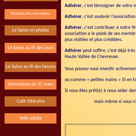
Adhérer
, c’est témoigner de votre 
Résultats des animations
Adhérer
, c’est soutenir l’associati
Adhérer
, c'est contribuer à notre 
Le Salon en photos
association a le poids de ses membr
plus visibles et plus crédibles.
Le Salon au fil des jours
Adhérer
peut suffire, c’est déjà trè
Haute Vallée de Chevreuse.
Le Salon au fil des heures
Vous pouvez vous investir activement
ou comme « petites mains » (il en fa
Animations du 31 mars
Si vous êtes prêt(e) à nous aider dan
Café littéraire
mais même si vous n'
Vote adulte