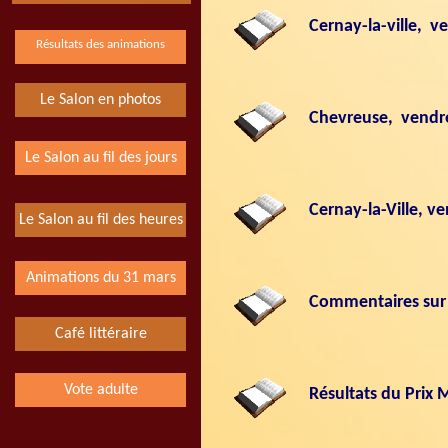
Cernay-la-ville, 
Résultats des animations
Le Salon en photos
Chevreuse, vendre
Le Salon au fil des jours
Cernay-la-Ville, v
Le Salon au fil des heures
Animations du 31 mars
Commentaires sur l
Café littéraire
Vote adulte
Résultats du Prix 