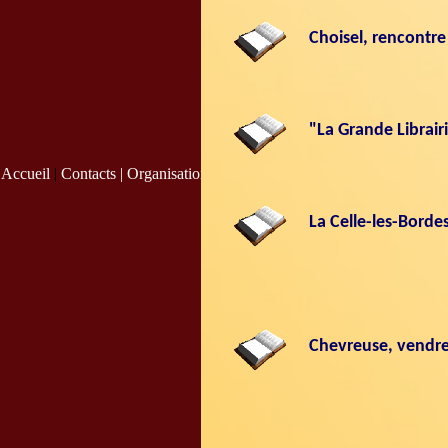
Choisel, rencontr
"
La Grande Librairi
Accueil
|
Contacts |
Organisation
|
La Celle-les-Borde
Chevreuse, vendre