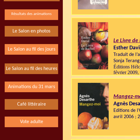
Résultats des animations
Le Salon en photos
Le Livre de
Esther Dav
Le Salon au fil des jours
Traduit de l’
Sonja Terang
Éditions Hélo
Le Salon au fil des heures
février 2009,
Animations du 31 mars
Mangez-m
Agnès Desa
Café littéraire
Editions de l’
avril 2006 ; 
Vote adulte