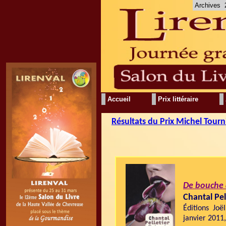
Archives
Accueil
Prix littéraire
Résultats du Prix Michel Tourn
De bouche 
Chantal Pel
Éditions Joë
janvier 2011