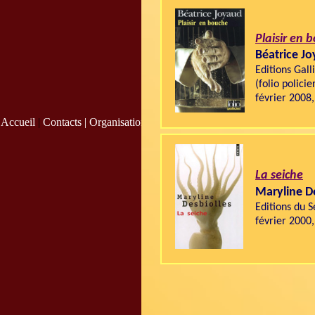
Plaisir en 
Béatrice J
Editions Gal
(folio policier
février 2008
Accueil
|
Contacts |
Organisation
|
La seiche
Maryline De
Editions du S
février 2000