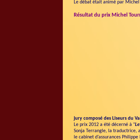
Le débat était animé par Michel
Résultat du prix Michel Tour
jury composé des Liseurs du Va
Le prix 2012 a été décerné à
"
Le
Sonja Terrangle, la traductrice,
le cabinet d’assurances Philippe