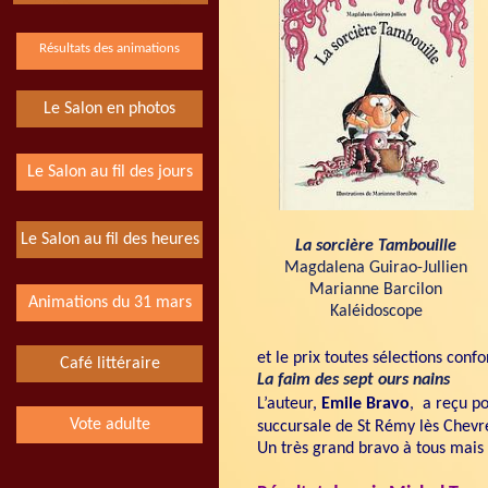
Résultats des animations
Le Salon en photos
Le Salon au fil des jours
Le Salon au fil des heures
La sorcière Tambouille
Magdalena Guirao-Jullien
Marianne Barcilon
Animations du 31 mars
Kaléidoscope
et le prix toutes sélections con
Café littéraire
La faim des sept ours nains
L’auteur,
Emile Bravo
, a reçu po
Vote adulte
succursale de St Rémy lès Chevr
Un très grand bravo à tous mais 