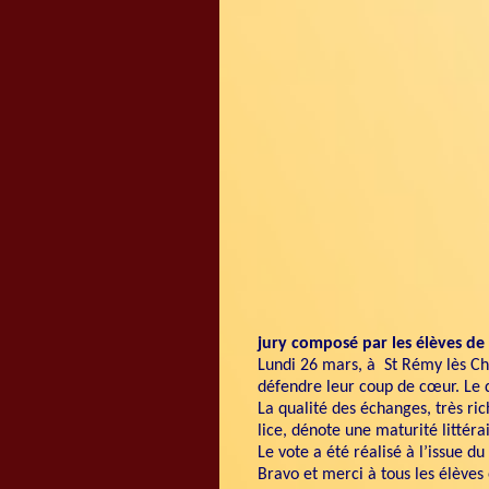
jury composé par les élèves de s
Lundi 26 mars, à St Rémy lès Che
défendre leur coup de cœur. Le d
La qualité des échanges, très ri
lice,
dénote une maturité littéra
Le vote a été réalisé à l’issue d
Bravo et merci à tous les élèves 