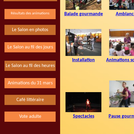
Résultats des animations
Balade gourmande
Ambianc
Le Salon en photos
Le Salon au fil des jours
Installation
Animations sc
Le Salon au fil des heures
Animations du 31 mars
Café littéraire
Spectacles
Pause gour
Vote adulte