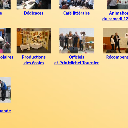
e
Dédicaces
Café littéraire
Animatio
du samedi 12 
olaires
Productions
Officiels
Récompens
des écoles
et Prix Michel Tournier
mande