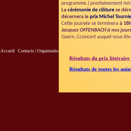
programme.(
prochainement mis 
La
cérémonie de clôture
se déro
décernera le
prix Michel Tourni
Cette journée se terminera
à 18
Jacques OFFENBACH à nos jours
Guern, Cconcert auquel vous êtes 
Accueil
|
Contacts |
Organisation
|
Résultats du prix littérair
Résultats de toutes les ani