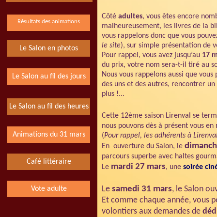
Côté
adultes
, vous êtes encore nom
Résultats des animations
malheureusement, les livres de la b
vous rappelons donc que vous pouve
le site
), sur simple présentation de 
Le Salon en photos
Pour rappel, vous avez jusqu’au
17 m
du prix, votre nom sera-t-il tiré au 
Nous vous rappelons aussi que vous 
Le Salon au fil des jours
des uns et des autres, rencontrer u
plus !...
Le Salon au fil des heures
Cette 12ème saison Lirenval se term
nous pouvons dès à présent vous en
Animations du 31 mars
(
Pour rappel, les adhérents à Lirenval
dimanch
En ouverture du Salon, le
parcours superbe avec haltes gourma
Café littéraire
mardi 27 mars
Le
, une
soirée ci
Le
samedi 31 mars
, le Salon ou
Vote adulte
Et comme chaque année, vous pou
volontiers aux demandes de
déd