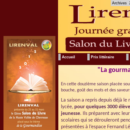
Archives
Accueil
Prix littéraire
"La gourma
En cette douzième saison placée sou
bouche, goût des mots et des saveurs
La saison a repris depuis déjà l
lycée,
pour quelques 3000 élève
jeunesse
. Ils préparent avec leu
scolaires qui se dérouleront pend
présentées à l’espace Fernand Lé