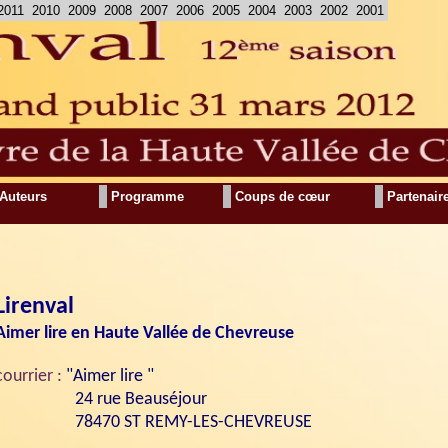
2011
2010
2009
2008
2007
2006
2005
2004
2003
2002
2001
Auteurs
Programme
Coups de cœur
Partenair
Lirenval
Aimer lire en Haute Vallée de Chevreuse
courrier :
"Aimer lire "
24 rue Beauséjour
78470 ST REMY-LES-CHEVREUSE