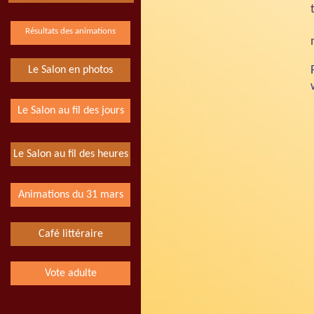
Résultats des animations
Le Salon en photos
Le Salon au fil des jours
Le Salon au fil des heures
Animations du 31 mars
Café littéraire
Vote adulte