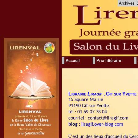
Archives
Accueil
Prix littéraire
Librairie
Liragif
, Gif sur Yvette
15 Square Mairie
91190 Gif-sur-Yvette
tél : 01 69 07 78 04
courriel : contact@liragif.com
blog
:
liragif.over-blog.com
C'est un des lieux d’accueil du Cerc